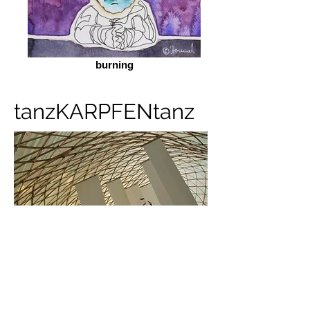
burning
tanzKARPFENtanz